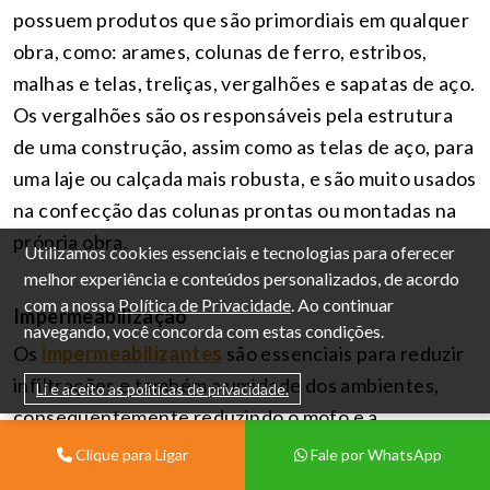
possuem produtos que são primordiais em qualquer
obra, como: arames, colunas de ferro, estribos,
malhas e telas, treliças, vergalhões e sapatas de aço.
Os vergalhões são os responsáveis pela estrutura
de uma construção, assim como as telas de aço, para
uma laje ou calçada mais robusta, e são muito usados
na confecção das colunas prontas ou montadas na
própria obra.
Utilizamos cookies essenciais e tecnologias para oferecer
melhor experiência e conteúdos personalizados, de acordo
com a nossa
Política de Privacidade
. Ao continuar
Impermeabilização
navegando, você concorda com estas condições.
Os
impermeabilizantes
são essenciais para reduzir
infiltrações e também a umidade dos ambientes,
Li e aceito as políticas de privacidade.
consequentemente reduzindo o mofo e a
proliferação de fungos. A impermeabilização pode
Clique para Ligar
Fale por WhatsApp
ser realizada tanto em obras e casas prontas ou