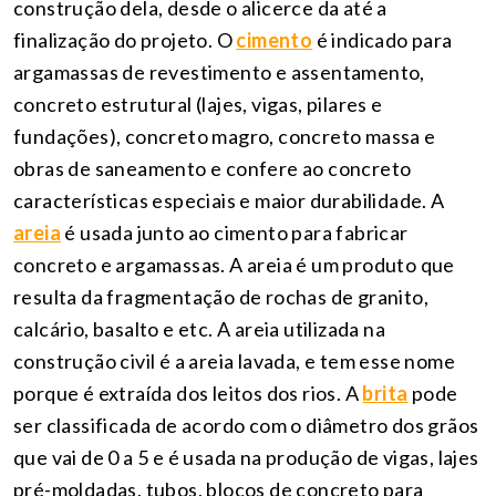
construção dela, desde o alicerce da até a
finalização do projeto. O
cimento
é indicado para
argamassas de revestimento e assentamento,
concreto estrutural (lajes, vigas, pilares e
fundações), concreto magro, concreto massa e
obras de saneamento e confere ao concreto
características especiais e maior durabilidade. A
areia
é usada junto ao cimento para fabricar
concreto e argamassas. A areia é um produto que
resulta da fragmentação de rochas de granito,
calcário, basalto e etc. A areia utilizada na
construção civil é a areia lavada, e tem esse nome
porque é extraída dos leitos dos rios. A
brita
pode
ser classificada de acordo com o diâmetro dos grãos
que vai de 0 a 5 e é usada na produção de vigas, lajes
pré-moldadas, tubos, blocos de concreto para