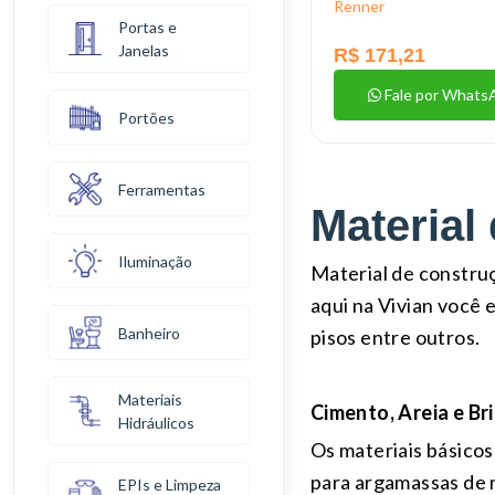
Renner
Portas e
Janelas
R$ 171,21
Fale por Whats
Portões
Ferramentas
Material
Iluminação
Material de construç
aqui na Vivian você 
Banheiro
pisos entre outros.
Materiais
Cimento, Areia e Br
Hidráulicos
Os materiais básicos
para argamassas de r
EPIs e Limpeza