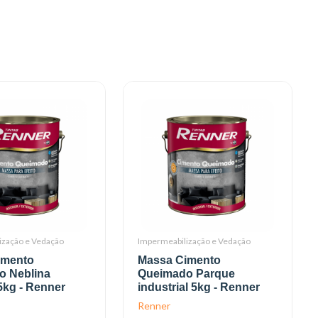
ização e Vedação
Impermeabilização e Vedação
imento
Massa Cimento
o Neblina
Queimado Parque
5kg - Renner
industrial 5kg - Renner
Renner