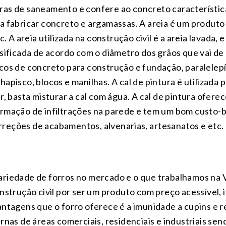
as de saneamento e confere ao concreto característica
a fabricar concreto e argamassas. A areia é um produto
tc. A areia utilizada na construção civil é a areia lavada,
sificada de acordo com o diâmetro dos grãos que vai de 0
ocos de concreto para construção e fundação, paralelep
hapisco, blocos e manilhas. A cal de pintura é utilizada 
ar, basta misturar a cal com água. A cal de pintura ofer
rmação de infiltrações na parede e tem um bom custo-ben
reções de acabamentos, alvenarias, artesanatos e etc.
riedade de forros no mercado e o que trabalhamos na Vi
onstrução civil por ser um produto com preço acessível, i
antagens que o forro oferece é a imunidade a cupins e r
ernas de áreas comerciais, residenciais e industriais se