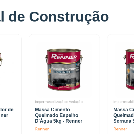
al de Construção
Impermeabilização e Vedação
Impermeabil
dor de
Massa Cimento
Massa C
nner
Queimado Espelho
Queimad
D'Água 5kg - Renner
Serrana 
Renner
Renner