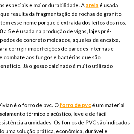
s especiais e maior durabilidade. A
areia
é usada
 que resulta da fragmentação de rochas de granito,
 e tem esse nome porque é extraída dos leitos dos rios.
 a 5 e é usada na produção de vigas, lajes pré-
ípedos de concreto moldados, aqueles de encaixe,
para corrigir imperfeições de paredes internas e
ece combate aos fungos e bactérias que são
efício. Já o gesso calcinado é muito utilizado
vian é o forro de pvc. O
forro de pvc
é um material
solamento térmico e acústico, leve e de fácil
esistência a umidades. Os forros de PVC são indicados
ndo uma solução prática, econômica, durável e