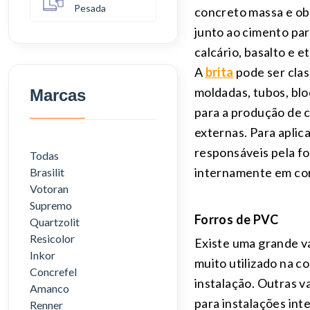
Pesada
concreto massa e obr
junto ao cimento par
calcário, basalto e e
A
brita
pode ser clas
moldadas, tubos, bl
Marcas
para a produção de c
externas. Para aplic
responsáveis pela fo
Todas
internamente em cor
Brasilit
Votoran
Supremo
Forros de PVC
Quartzolit
Resicolor
Existe uma grande va
Inkor
muito utilizado na c
Concrefel
instalação. Outras v
Amanco
para instalações int
Renner