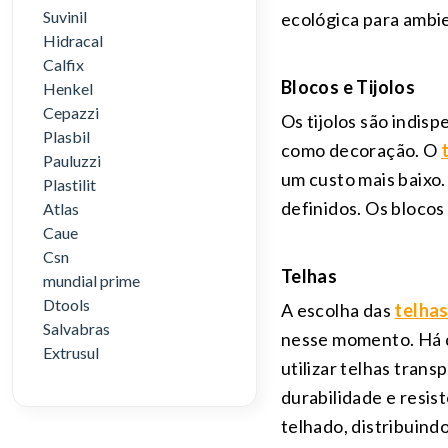
Suvinil
ecológica para ambi
Hidracal
Calfix
Blocos e Tijolos
Henkel
Cepazzi
Os tijolos são indis
Plasbil
como decoração. O
Pauluzzi
um custo mais baixo.
Plastilit
definidos. Os blocos
Atlas
Caue
Csn
Telhas
mundial prime
Dtools
A escolha das
telha
Salvabras
nesse momento. Há di
Extrusul
utilizar telhas tran
durabilidade e resis
telhado, distribuind