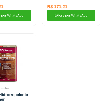
21
R$ 171,21
e por WhatsApp
Fale por WhatsApp
izantes
 Hidrorrepelente
ner