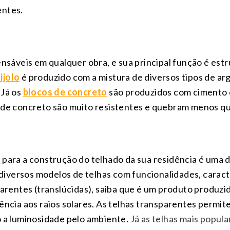
entes.
pensáveis em qualquer obra, e sua principal função é e
tijolo
é produzido com a mistura de diversos tipos de arg
 Já os
blocos de concreto
são produzidos com cimento 
 de concreto são muito resistentes e quebram menos que
s
para a construção do telhado da sua residência é uma 
versos modelos de telhas com funcionalidades, caracter
sparentes (translúcidas), saiba que é um produto produzi
tência aos raios solares. As telhas transparentes permi
o a luminosidade pelo ambiente.
Já as telhas mais popula