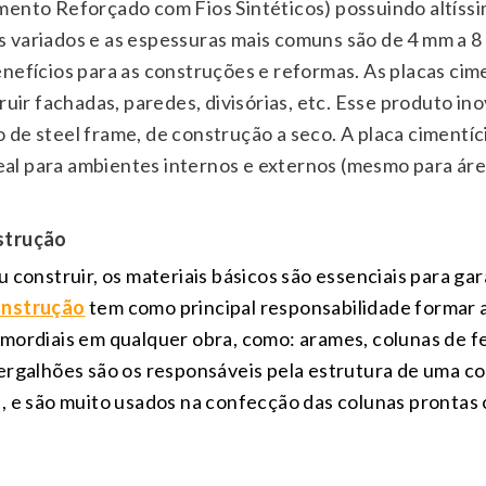
ento Reforçado com Fios Sintéticos) possuindo altíssim
 variados e as espessuras mais comuns são de 4 mm a 
nefícios para as construções e reformas. As placas cim
truir fachadas, paredes, divisórias, etc. Esse produto i
de steel frame, de construção a seco. A placa cimentíc
ideal para ambientes internos e externos (mesmo para ár
strução
 construir, os materiais básicos são essenciais para gar
onstrução
tem como principal responsabilidade formar 
mordiais em qualquer obra, como: arames, colunas de ferr
ergalhões são os responsáveis pela estrutura de uma con
, e são muito usados na confecção das colunas prontas 