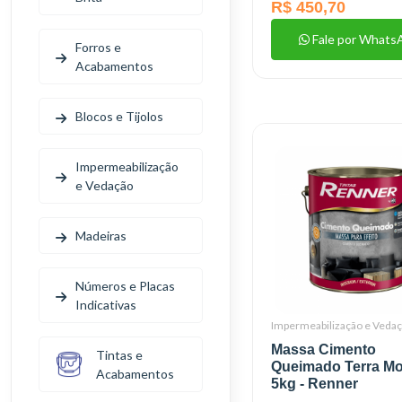
R$ 450,70
Fale por Whats
Forros e
Acabamentos
Blocos e Tijolos
Impermeabilização
e Vedação
Madeiras
Números e Placas
Indicativas
Impermeabilização e Veda
Massa Cimento
Tintas e
Queimado Terra M
Acabamentos
5kg - Renner