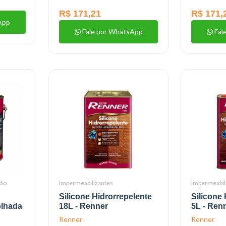
R$ 171,21
R$ 171,
App
Fale por WhatsApp
Fal
ção
Impermeabilizantes
Impermeabil
Silicone Hidrorrepelente
Silicone
olhada
18L - Renner
5L - Ren
Renner
Renner