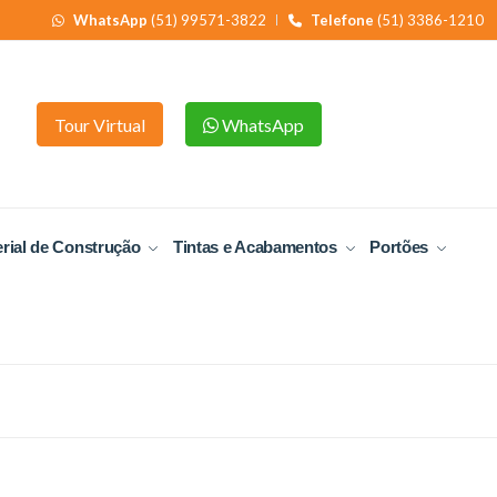
WhatsApp
(51) 99571-3822
Telefone
(51) 3386-1210
Tour Virtual
WhatsApp
rial de Construção
Tintas e Acabamentos
Portões