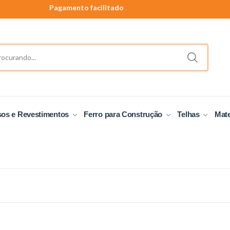
Pagamento facilitado
40 anos de tradição
Produtos a pronta entrega.
Pagamento facilitado
sos e Revestimentos
Ferro para Construção
Telhas
Mate