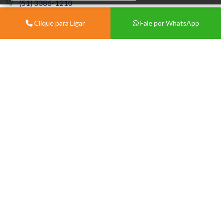
(51) 3386-1210
Clique para Ligar
Fale por WhatsApp
Seg a Sex 08:00 às 12:00 e
13:30 às 18:00
Sábados 08:00 ás 12:00
Material de
Cartões e Redes
Construção
Sociais
Pisos e Revestimentos
Ferro para Construção
Telhas
Siga a gente
Material de Construção
Tintas e Acabamentos
Portas e Janelas