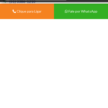
(51) 3386-1210
Clique para Ligar
Fale por WhatsApp
Seg a Sex 08:00 às 12:00 e
13:30 às 18:00
Sábados 08:00 ás 12:00
Material de
Cartões e Redes
Construção
Sociais
Pisos e Revestimentos
Ferro para Construção
Telhas
Siga a gente
Material de Construção
Tintas e Acabamentos
Portas e Janelas