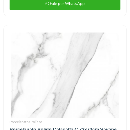
Fale por WhatsApp
Porcelanatos Polidos
Porcelanato Polido Calacatta C 72x72cm Savane