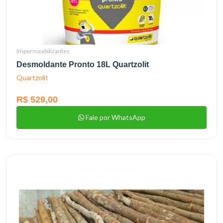
Impermeabilizantes
Desmoldante Pronto 18L Quartzolit
Quartzolit
R$ 529,00
Fale por WhatsApp