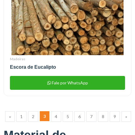
Madeiras
Escora de Eucalipto
Fale por WhatsApp
3
«
1
2
4
5
6
7
8
9
»