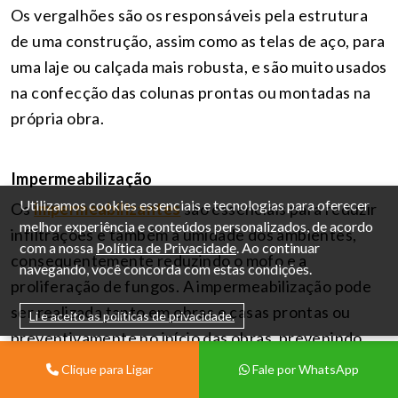
Os vergalhões são os responsáveis pela estrutura
de uma construção, assim como as telas de aço, para
uma laje ou calçada mais robusta, e são muito usados
na confecção das colunas prontas ou montadas na
própria obra.
Impermeabilização
Utilizamos cookies essenciais e tecnologias para oferecer
Os
impermeabilizantes
são essenciais para reduzir
melhor experiência e conteúdos personalizados, de acordo
infiltrações e também a umidade dos ambientes,
com a nossa
Política de Privacidade
. Ao continuar
consequentemente reduzindo o mofo e a
navegando, você concorda com estas condições.
proliferação de fungos. A impermeabilização pode
ser realizada tanto em obras e casas prontas ou
Li e aceito as políticas de privacidade.
preventivamente no início das obras, prevenindo
assim gastos futuros com reparos.
Clique para Ligar
Fale por WhatsApp