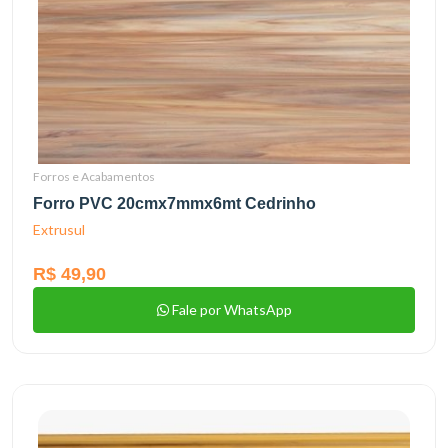
Forros e Acabamentos
Forro PVC 20cmx7mmx6mt Cedrinho
Extrusul
R$ 49,90
Fale por WhatsApp