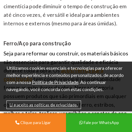
cimentícia pode diminuir o tempo de construção em
até cinco vezes, é versátil e ideal para ambientes
internos e externos (mesmo para áreas úmidas).
Ferro/Aço para construção
Seja para reformar ou construir, os materiais básicos
são essenciais para garantir qualidade e eficácia
Utilizamos cookies essenciais e tecnologias para oferecer
durante toda a obra. Os
aços/ferros para
melhor experiência e conteúdos personalizados, de acordo
construção
tem como principal responsabilidade
com a nossa
Política de Privacidade
. Ao continuar
formar as estruturas da obra. Nessa categoria
navegando, você concorda com estas condições.
possuem produtos que são primordiais em qualquer
obra, como: arames, colunas de ferro, estribos,
Li e aceito as políticas de privacidade.
malhas e telas, treliças, vergalhões e sapatas de aço.
Os vergalhões são os responsáveis pela estrutura
Clique para Ligar
Fale por WhatsApp
de uma construção, assim como as telas de aço, para