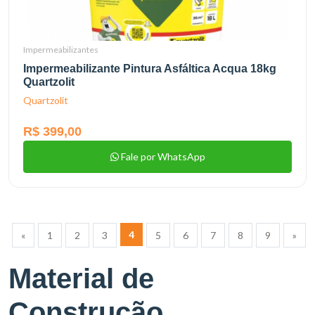
Impermeabilizantes
Impermeabilizante Pintura Asfáltica Acqua 18kg
Quartzolit
Quartzolit
R$ 399,00
Fale por WhatsApp
4
«
1
2
3
5
6
7
8
9
»
Material de
Construção