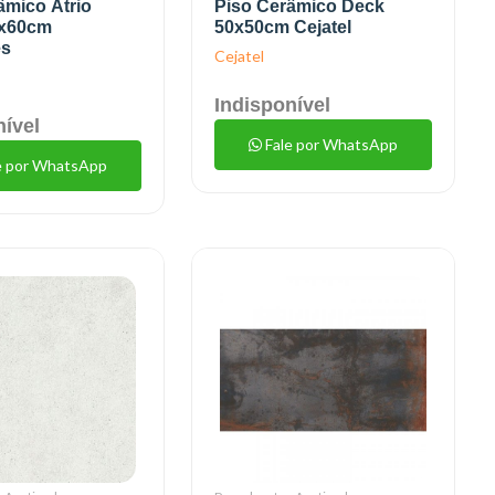
âmico Átrio
Piso Cerâmico Deck
0x60cm
50x50cm Cejatel
es
Cejatel
Indisponível
nível
Fale por WhatsApp
e por WhatsApp