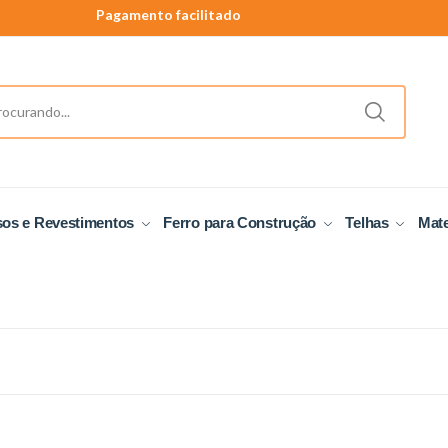
Pagamento facilitado
40 anos de tradição
Produtos a pronta entrega.
Pagamento facilitado
sos e Revestimentos
Ferro para Construção
Telhas
Mate