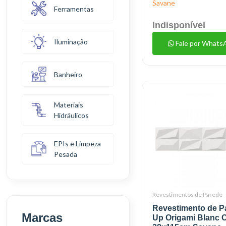
Savane
Ferramentas
Indisponível
Iluminação
Fale por Whats
Banheiro
Materiais
Hidráulicos
EPIs e Limpeza
Pesada
Revestimentos de Parede
Revestimento de P
Marcas
Up Origami Blanc 