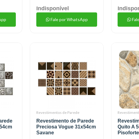
Indisponível
Indispo
App
Fale por WhatsApp
Fal
Revestimentos de Parede
Revestiment
arede
Revestimento de Parede
Revestim
x54cm
Preciosa Vogue 31x54cm
Quito A 
Savane
Pisofort