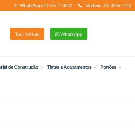
WhatsApp
(51) 99571-3822
Telefone
(51) 3386-1210
Tour Virtual
WhatsApp
rial de Construção
Tintas e Acabamentos
Portões