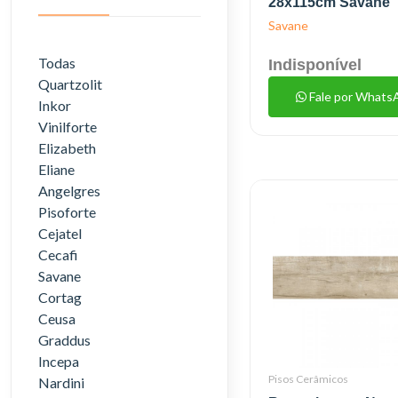
28x115cm Savane
Savane
Todas
Indisponível
Quartzolit
Fale por Whats
Inkor
Vinilforte
Elizabeth
Eliane
Angelgres
Pisoforte
Cejatel
Cecafi
Savane
Cortag
Ceusa
Graddus
Incepa
Pisos Cerâmicos
Nardini