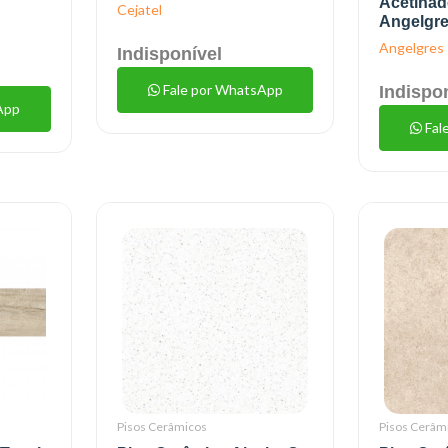
Acetina
Cejatel
Angelgr
Angelgres
Indisponível
Fale por WhatsApp
Indispo
App
Fal
Pisos Cerâmicos
Pisos Cerâm