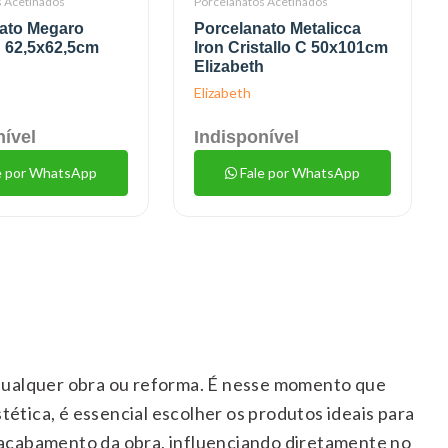
s Acetinados
Porcelanatos Acetinados
ato Megaro
Porcelanato Metalicca
 62,5x62,5cm
Iron Cristallo C 50x101cm
h
Elizabeth
Elizabeth
nível
Indisponível
e por WhatsApp
Fale por WhatsApp
 qualquer obra ou reforma. É nesse momento que
tética, é essencial escolher os produtos ideais para
 acabamento da obra, influenciando diretamente no