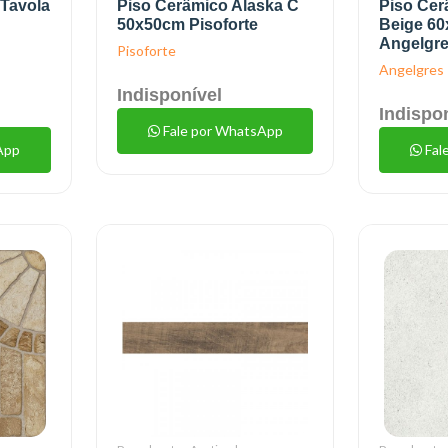
Tavola
Piso Cerâmico Alaska C
Piso Cer
50x50cm Pisoforte
Beige 6
Angelgr
Pisoforte
Angelgres
Indisponível
Indispo
Fale por WhatsApp
App
Fal