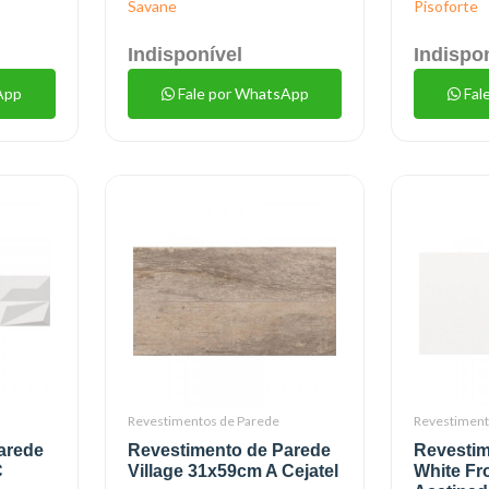
Savane
Pisoforte
Indisponível
Indispo
App
Fale por WhatsApp
Fal
Revestimentos de Parede
Revestiment
arede
Revestimento de Parede
Revestim
C
Village 31x59cm A Cejatel
White Fr