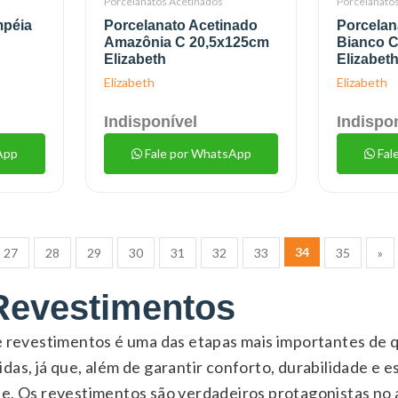
Porcelanatos Acetinados
Porcelanato
mpéia
Porcelanato Acetinado
Porcelan
Amazônia C 20,5x125cm
Bianco C
Elizabeth
Elizabet
Elizabeth
Elizabeth
Indisponível
Indispo
App
Fale por WhatsApp
Fal
34
27
28
29
30
31
32
33
35
»
Revestimentos
 e revestimentos é uma das etapas mais importantes de
das, já que, além de garantir conforto, durabilidade e es
te. Os revestimentos são verdadeiros protagonistas no