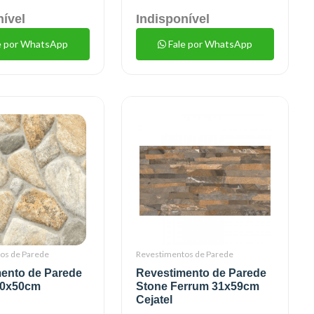
nível
Indisponível
e por WhatsApp
Fale por WhatsApp
os de Parede
Revestimentos de Parede
ento de Parede
Revestimento de Parede
50x50cm
Stone Ferrum 31x59cm
e
Cejatel