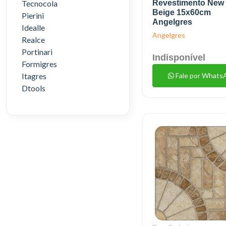
Tecnocola
Revestimento New 
Beige 15x60cm
Pierini
Angelgres
Idealle
Angelgres
Realce
Portinari
Indisponível
Formigres
Itagres
Fale por Whats
Dtools