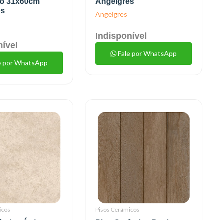
do 31x60cm
Angelgres
es
Angelgres
Indisponível
nível
Fale por WhatsApp
e por WhatsApp
icos
Pisos Cerâmicos