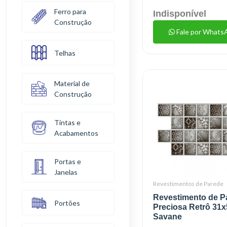
Ferro para
Indisponível
Construção
Fale por Whats
Telhas
Material de
Construção
Tintas e
Acabamentos
Portas e
Janelas
Revestimentos de Parede
Revestimento de P
Portões
Preciosa Retrô 31
Savane