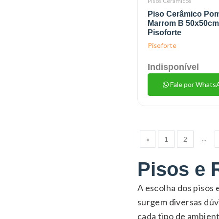
Pisos Cerâmicos
Piso Cerâmico Po
Marrom B 50x50cm
Pisoforte
Pisoforte
Indisponível
Fale por Whats
...
«
1
2
Pisos e 
A escolha dos pisos
surgem diversas dúvi
cada tipo de ambien