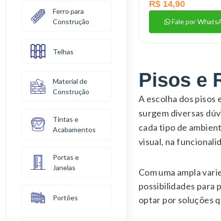
R$ 14,90
Ferro para
Fale por Whats
Construção
Telhas
Pisos e 
Material de
Construção
A escolha dos pisos
surgem diversas dúvi
Tintas e
cada tipo de ambien
Acabamentos
visual, na funcionali
Portas e
Janelas
Com uma ampla varied
possibilidades para 
Portões
optar por soluções qu