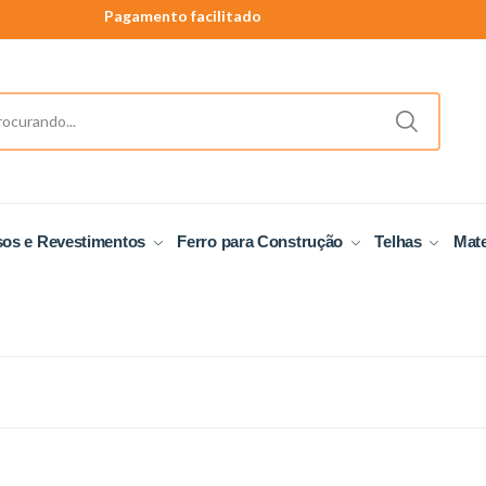
Pagamento facilitado
40 anos de tradição
Produtos a pronta entrega.
sos e Revestimentos
Ferro para Construção
Telhas
Mate