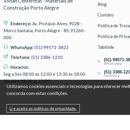
Vivian Centermat - Materiais de
Blog
Construção Porto Alegre
Contato
Endereço:
Av. Protásio Alves, 9028 -
Política de Troc
Morro Santana, Porto Alegre - RS, 91260-
Política de Priv
000.
Tablóide
WhatsApp:
(51) 99571-3822
Telefone:
(51) 3386-1210
(51) 99571-3
WhatsApp
Horarios:
(51) 3386-12
Seg a Sex 08:00 às 12:00 e 13:30 às 18:00
Telefone
Sábados 08:00 ás 12:00
Utilizamos cookies essenciais e tecnologias para oferecer me
concorda com estas condições.
Li e aceito as políticas de privacidade.
© Copyright 2026. DIVIA Marketing Digital. Todos os Direitos