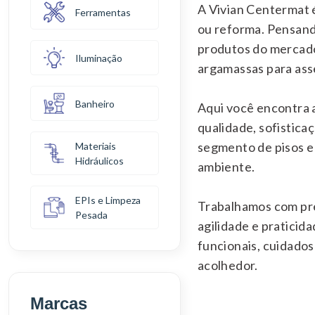
A Vivian Centermat é
Ferramentas
ou reforma. Pensand
produtos do mercado,
Iluminação
argamassas para ass
Banheiro
Aqui você encontra 
qualidade, sofistica
segmento de pisos e
Materiais
Hidráulicos
ambiente.
EPIs e Limpeza
Trabalhamos com pre
Pesada
agilidade e pratici
funcionais, cuidado
acolhedor.
Marcas