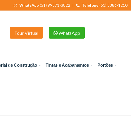
WhatsApp
(51) 99571-3822
Telefone
(51) 3386-1210
Tour Virtual
WhatsApp
rial de Construção
Tintas e Acabamentos
Portões