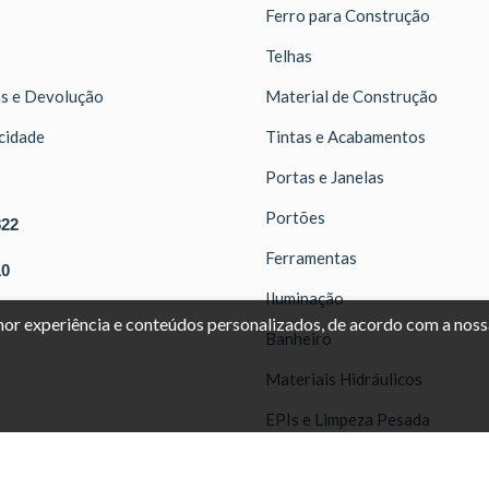
Ferro para Construção
Telhas
as e Devolução
Material de Construção
acidade
Tintas e Acabamentos
Portas e Janelas
Portões
822
Ferramentas
10
Iluminação
lhor experiência e conteúdos personalizados, de acordo com a nos
Banheiro
Materiais Hidráulicos
EPIs e Limpeza Pesada
 Reservados