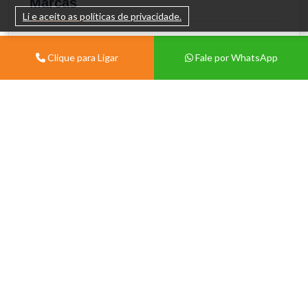
Marcas
Li e aceito as políticas de privacidade.
Todas
Clique para Ligar
Fale por WhatsApp
Taschibra
Institucional
Sobre
Vivian Centermat -
Materiais de Construção
Blog
Porto Alegre
Contato