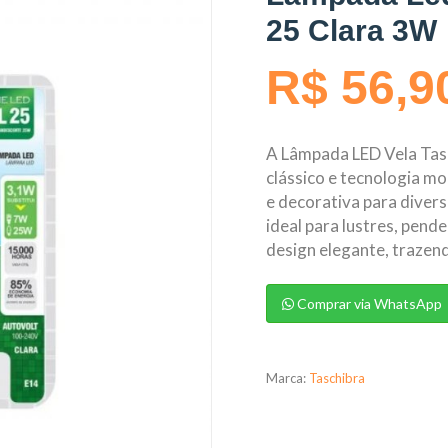
25 Clara 3W
R$ 56,9
A Lâmpada LED Vela Tasc
clássico e tecnologia m
e decorativa para diver
ideal para lustres, pend
design elegante, trazen
Comprar via WhatsApp
Marca:
Taschibra