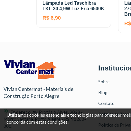
Lâmpada Led Taschibra
Lâ
TKL 30 4,9W Luz Fria 6500K
27
Br
R$ 6,90
R$
Institucio
Sobre
Vivian Centermat - Materiais de
Blog
Construção Porto Alegre
Contato
Endereço:
Av. Protásio Alves, 9028 -
Política de Troc
Utilizamos cookies essenciais e tecnologias para oferecer me
Morro Santana, Porto Alegre - RS, 91260-
concorda com estas condições.
Política de Priv
000.