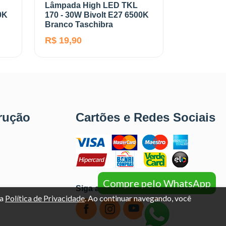
Lâmpada High LED TKL
0K
170 - 30W Bivolt E27 6500K
Branco Taschibra
R$ 19,90
rução
Cartões e Redes Sociais
Compre pelo WhatsApp
Siga a gente
sa
Política de Privacidade
. Ao continuar navegando, você