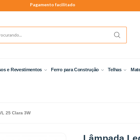
Pagamento facilitado
40 anos de tradição
Produtos a pronta entrega.
sos e Revestimentos
Ferro para Construção
Telhas
Mate
VL 25 Clara 3W
Lâmpada Led