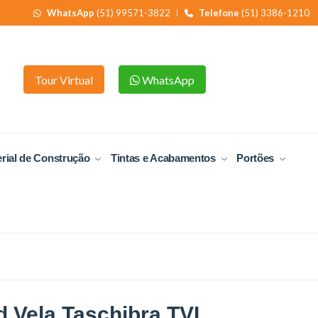
WhatsApp
(51) 99571-3822
Telefone
(51) 3386-1210
Tour Virtual
WhatsApp
rial de Construção
Tintas e Acabamentos
Portões
 Vela Taschibra TVL