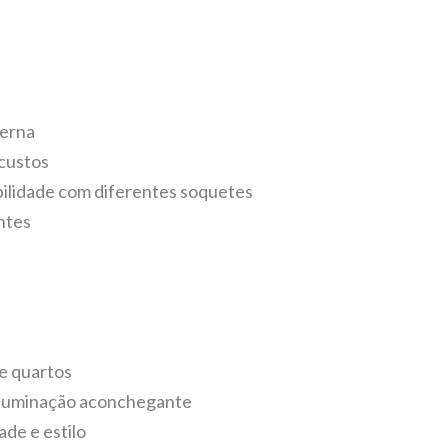
derna
custos
ilidade com diferentes soquetes
ntes
e quartos
iluminação aconchegante
de e estilo