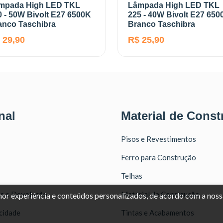
mpada High LED TKL
Lâmpada High LED TKL
0 - 50W Bivolt E27 6500K
225 - 40W Bivolt E27 650
anco Taschibra
Branco Taschibra
 29,90
R$ 25,90
nal
Material de Const
Pisos e Revestimentos
Ferro para Construção
Telhas
as e Devolução
Material de Construção
lhor experiência e conteúdos personalizados, de acordo com a nos
acidade
Tintas e Acabamentos