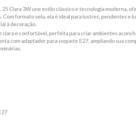
5 Clara 3W une estilo clássico e tecnologia moderna, of
 Com formato vela, ela é ideal para lustres, pendentes e l
ial à decoração.
 clara e confortável, perfeita para criar ambientes aconc
onta com adaptador para soquete E27, ampliando sua compat
uminárias.
E27