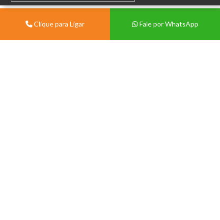
Clique para Ligar
Fale por WhatsApp
Institucional
Sobre
Vivian Centermat -
Materiais de Construção
Blog
Porto Alegre
Contato
Av. Protásio Alves, 9028 -
Política de Trocas e Devolução
Morro Santana, Porto Alegre -
Política de Privacidade
RS, 91260-000.
Tablóide
(51) 99571-3822
(51) 3386-1210
Seg a Sex 08:00 às 12:00 e