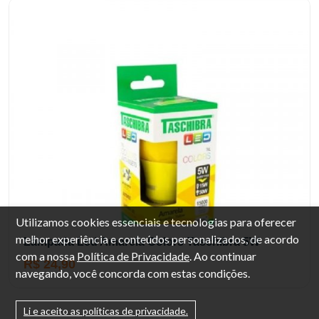
Utilizamos cookies essenciais e tecnologias para oferecer
melhor experiência e conteúdos personalizados, de acordo
Lâmpada Led Amarela Colors Taschibra 5W
com a nossa
Política de Privacidade
. Ao continuar
R$ 24,90
navegando, você concorda com estas condições.
Li e aceito as políticas de privacidade.