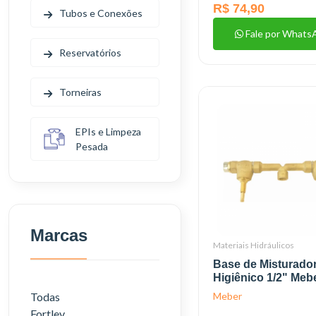
R$ 74,90
Tubos e Conexões
Fale por Whats
Reservatórios
Torneiras
EPIs e Limpeza
Pesada
Marcas
Materiais Hidráulicos
Base de Misturado
Higiênico 1/2" Meb
Meber
Todas
Fortlev