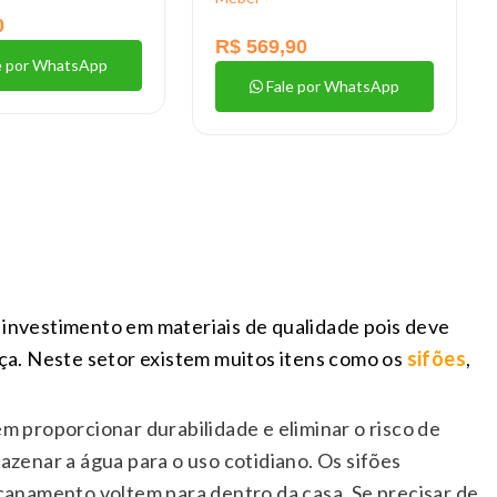
0
R$ 569,90
e por WhatsApp
Fale por WhatsApp
m investimento em materiais de qualidade pois deve
ça. Neste setor existem muitos itens como os
sifões
,
 proporcionar durabilidade e eliminar o risco de
zenar a água para o uso cotidiano. Os sifões
ncanamento voltem para dentro da casa.
Se precisar de