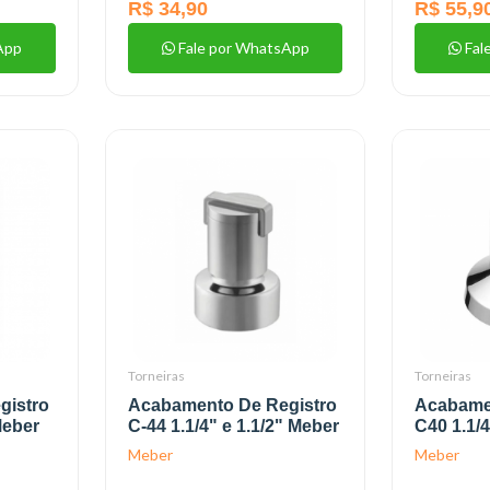
R$ 34,90
R$ 55,9
App
Fale por WhatsApp
Fal
Torneiras
Torneiras
gistro
Acabamento De Registro
Acabame
Meber
C-44 1.1/4" e 1.1/2" Meber
C40 1.1/4
Meber
Meber