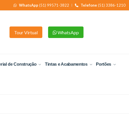
WhatsApp
(51) 99571-3822
Telefone
(51) 3386-1210
Tour Virtual
WhatsApp
rial de Construção
Tintas e Acabamentos
Portões