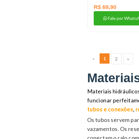
R$ 69,90
Fale por Whats
«
1
2
»
Materiai
Materiais hidráulico
funcionar perfeitam
tubos e conexões
,
r
Os tubos servem par
vazamentos. Os reser
conectam o ralo com