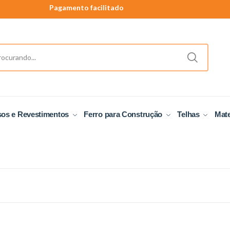
Pagamento facilitado
40 anos de tradição
Produtos a pronta entrega.
Pagamento facilitado
sos e Revestimentos
Ferro para Construção
Telhas
Mate