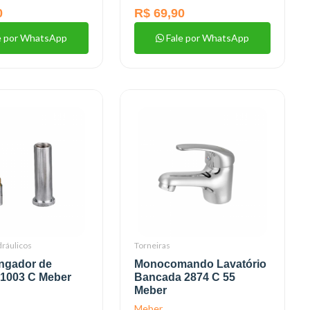
0
R$ 69,90
e por WhatsApp
Fale por WhatsApp
dráulicos
Torneiras
ongador de
Monocomando Lavatório
 1003 C Meber
Bancada 2874 C 55
Meber
Meber