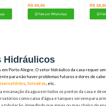
R$ 69,90
R$ 49,9
App
Fale por WhatsApp
Fal
s Hidráulicos
s em Porto Alegre. O setor hidráulico da casa requer u
ente para não haver problemas futuros e dores de cabe
eservatórios
,
torneiras
, etc.
a encanação da agua em todos os pontos da casa e devem
vatórios como caixa d'água e tanques servem para arma
 a tubulação, impedindo que gases ou mau cheiro do e