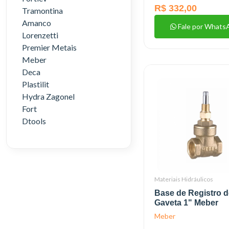
R$ 332,00
Tramontina
Amanco
Fale por Whats
Lorenzetti
Premier Metais
Meber
Deca
Plastilit
Hydra Zagonel
Fort
Dtools
Materiais Hidráulicos
Base de Registro d
Gaveta 1" Meber
Meber