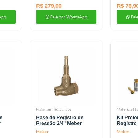
R$ 279,00
R$ 78,9
App
Fale por WhatsApp
Fal
Materiais Hidráulicos
Materiais Hi
e
Base de Registro de
Kit Prol
r
Pressão 3/4" Meber
Registro
Meber
Meber