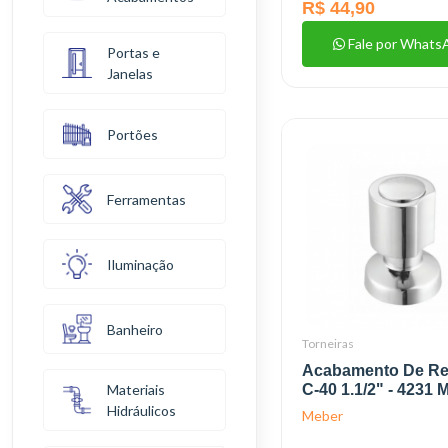
R$ 44,90
Fale por Whats
Portas e
Janelas
Portões
Ferramentas
Iluminação
Banheiro
Torneiras
Acabamento De Re
C-40 1.1/2" - 4231 
Materiais
Hidráulicos
Meber