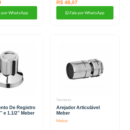
0
R$ 48,07
e por WhatsApp
Fale por WhatsApp
Torneiras
nto De Registro
Arejador Articulável
” e 1.1/2” Meber
Meber
Meber