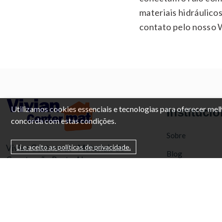
materiais hidráulico
contato pelo nosso
Utilizamos cookies essenciais e tecnologias para oferecer me
Institucio
concorda com estas condições.
Sobre
Vivian Centermat - Materiais de
Li e aceito as políticas de privacidade.
Blog
Construção Porto Alegre
Contato
Endereço:
Av. Protásio Alves, 9028 -
Política de Troc
Morro Santana, Porto Alegre - RS, 91260-
Política de Priv
000.