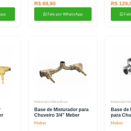
R$ 69,90
R$ 129,
App
Fale por WhatsApp
Fal
Materiais Hidráulicos
Materiais Hi
r
Base de Misturador para
Base de
er
Chuveiro 3/4" Meber
para Chu
Meber
Meber