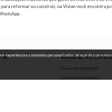
s para reformar ou construir, na Vivian você encontra 
 WhatsApp.
lhor experiência e conteúdos personalizados, de acordo com a nos
nal
Material de Const
Pisos e Revestimentos
Ferro para Construção
Telhas
as e Devolução
Material de Construção
acidade
Tintas e Acabamentos