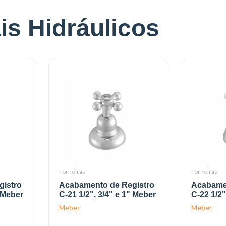
is Hidráulicos
Torneiras
Torneiras
istro
Acabamento de Registro
Acabame
" Meber
C-21 1/2", 3/4" e 1" Meber
C-22 1/2
Meber
Meber