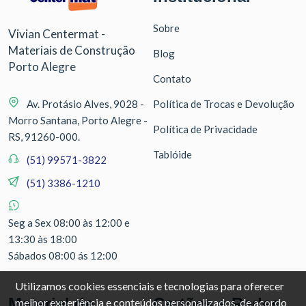
Sobre
Vivian Centermat -
Materiais de Construção
Blog
Porto Alegre
Contato
Av. Protásio Alves, 9028 -
Política de Trocas e Devolução
Morro Santana, Porto Alegre -
Política de Privacidade
RS, 91260-000.
Tablóide
(51) 99571-3822
(51) 3386-1210
Seg a Sex 08:00 às 12:00 e
13:30 às 18:00
Sábados 08:00 ás 12:00
Utilizamos cookies essenciais e tecnologias para oferecer
Material de
Cartões e Redes
melhor experiência e conteúdos personalizados, de acordo