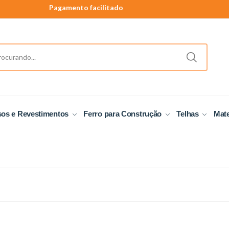
Pagamento facilitado
40 anos de tradição
Produtos a pronta entrega.
sos e Revestimentos
Ferro para Construção
Telhas
Mate