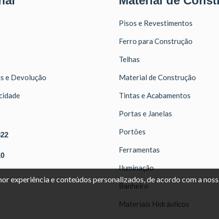
nal
Material de Const
Pisos e Revestimentos
Ferro para Construção
Telhas
as e Devolução
Material de Construção
acidade
Tintas e Acabamentos
Portas e Janelas
Portões
822
Ferramentas
10
Iluminação
lhor experiência e conteúdos personalizados, de acordo com a nos
Banheiro
Materiais Hidráulicos