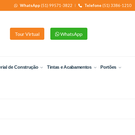
WhatsApp
(51) 99571-3822
Telefone
(51) 3386-1210
Tour Virtual
WhatsApp
rial de Construção
Tintas e Acabamentos
Portões