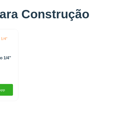
para Construção
o 1/4"
App