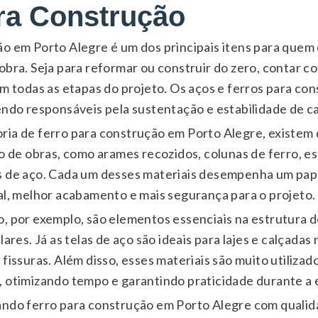
ra Construção
o em Porto Alegre é um dos principais itens para quem 
obra. Seja para reformar ou construir do zero, contar c
em todas as etapas do projeto. Os aços e ferros para con
endo responsáveis pela sustentação e estabilidade de ca
ria de ferro para construção em Porto Alegre, existem
o de obras, como arames recozidos, colunas de ferro, est
s de aço. Cada um desses materiais desempenha um pap
al, melhor acabamento e mais segurança para o projeto.
o, por exemplo, são elementos essenciais na estrutura
lares. Já as telas de aço são ideais para lajes e calçada
 fissuras. Além disso, esses materiais são muito utiliz
, otimizando tempo e garantindo praticidade durante a
ando ferro para construção em Porto Alegre com qualid