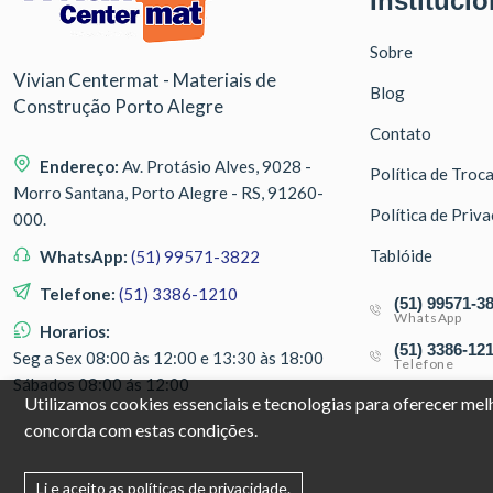
Institucio
Sobre
Vivian Centermat - Materiais de
Blog
Construção Porto Alegre
Contato
Endereço:
Av. Protásio Alves, 9028 -
Política de Troc
Morro Santana, Porto Alegre - RS, 91260-
Política de Priv
000.
Tablóide
WhatsApp:
(51) 99571-3822
Telefone:
(51) 3386-1210
(51) 99571-3
WhatsApp
Horarios:
(51) 3386-12
Seg a Sex 08:00 às 12:00 e 13:30 às 18:00
Telefone
Sábados 08:00 ás 12:00
Utilizamos cookies essenciais e tecnologias para oferecer me
concorda com estas condições.
Li e aceito as políticas de privacidade.