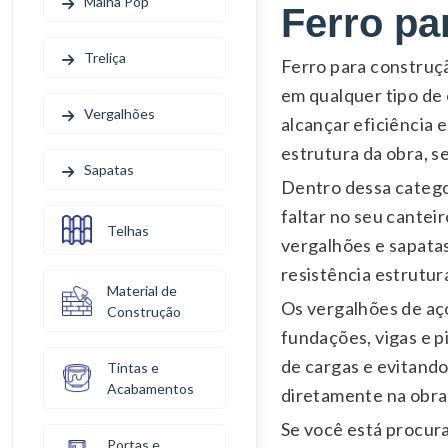
Malha Pop
Ferro pa
Treliça
Ferro para construçã
em qualquer tipo de 
Vergalhões
alcançar eficiência 
estrutura da obra, s
Sapatas
Dentro dessa catego
faltar no seu canteir
Telhas
vergalhões e sapata
resistência estrutur
Material de
Os vergalhões de aç
Construção
fundações, vigas e pi
de cargas e evitando
Tintas e
Acabamentos
diretamente na obra
Se você está procur
Portas e