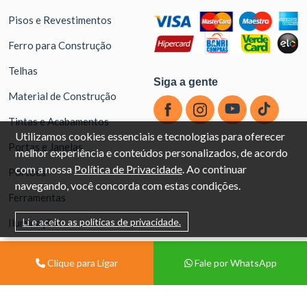
Pisos e Revestimentos
Ferro para Construção
Telhas
Siga a gente
Material de Construção
Tintas e Acabamentos
Utilizamos cookies essenciais e tecnologias para oferecer
Portas e Janelas
melhor experiência e conteúdos personalizados, de acordo
com a nossa
Política de Privacidade
. Ao continuar
Portões
navegando, você concorda com estas condições.
Ferramentas
Li e aceito as políticas de privacidade.
Iluminação
Banheiro
Clique para Ligar
Fale por WhatsApp
Materiais Hidráulicos
EPIs e Limpeza Pesada