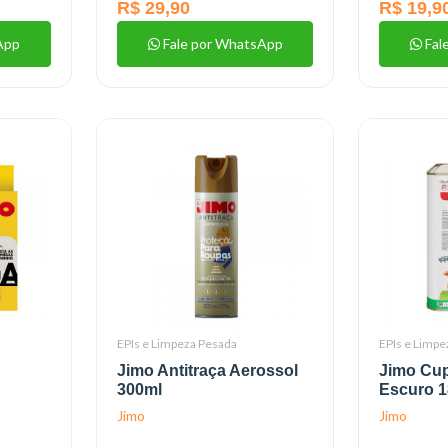
R$ 29,90
R$ 19,9
App
Fale por WhatsApp
Fal
EPIs e Limpeza Pesada
EPIs e Limpe
Jimo Antitraça Aerossol
Jimo Cu
300ml
Escuro 
Jimo
Jimo