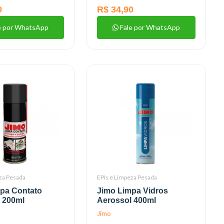
0
R$ 34,90
e por WhatsApp
Fale por WhatsApp
za Pesada
EPIs e Limpeza Pesada
pa Contato
Jimo Limpa Vidros
 200ml
Aerossol 400ml
Jimo