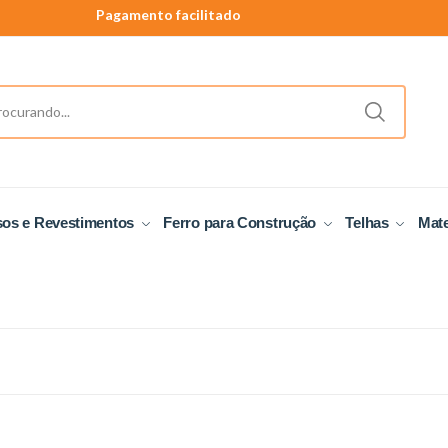
Pagamento facilitado
40 anos de tradição
Produtos a pronta entrega.
sos e Revestimentos
Ferro para Construção
Telhas
Mate