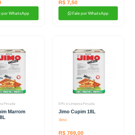
0
R$ 7,50
e por WhatsApp
Fale por WhatsApp
za Pesada
EPIs e Limpeza Pesada
pim Marrom
Jimo Cupim 18L
18L
Jimo
R$ 769,00