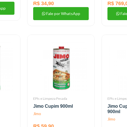
R$ 34,90
R$ 769,
App
Fale por WhatsApp
Fal
EPIs e Limpeza Pesada
EPIs e Limpe
Jimo Cupim 900ml
Jimo Cu
900ml
Jimo
Jimo
R$ 59,90