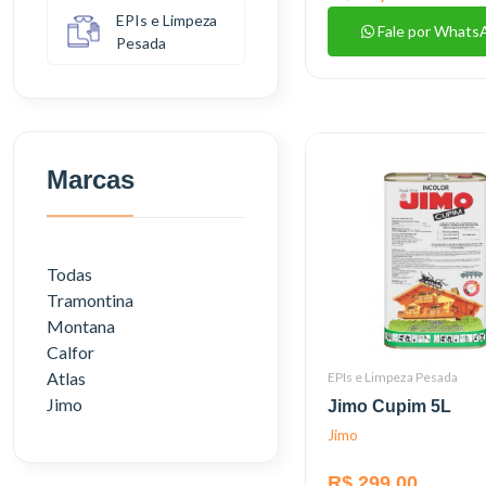
EPIs e Limpeza
Fale por Whats
Pesada
Marcas
Todas
Tramontina
Montana
Calfor
Atlas
EPIs e Limpeza Pesada
Jimo
Jimo Cupim 5L
Jimo
R$ 299,00