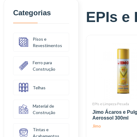
Categorias
EPIs e
Pisos e
Revestimentos
Ferro para
Construção
Telhas
EPIs e Limpeza Pesada
Material de
Jimo Ácaros e Pul
Construção
Aerossol 300ml
Jimo
Tintas e
Acabamentos