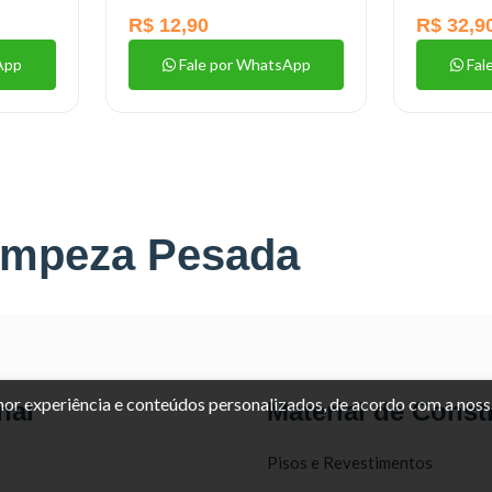
R$ 12,90
R$ 32,9
App
Fale por WhatsApp
Fal
Limpeza Pesada
lhor experiência e conteúdos personalizados, de acordo com a nos
nal
Material de Const
Pisos e Revestimentos