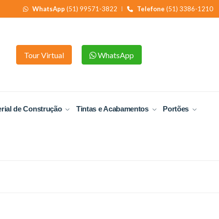
WhatsApp
(51) 99571-3822
Telefone
(51) 3386-1210
Tour Virtual
WhatsApp
rial de Construção
Tintas e Acabamentos
Portões