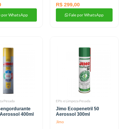
0
R$ 299,00
e por WhatsApp
Fale por WhatsApp
za Pesada
EPIs e Limpeza Pesada
sengordurante
Jimo Ecopenetril 50
 Aerossol 400ml
Aerossol 300ml
Jimo