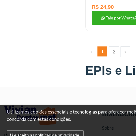
R$ 24,90
Fale por Whats
«
1
2
»
EPIs e 
Utilizamos cookies essenciais e tecnologias para oferecer me
Institucio
concorda com estas condições.
Sobre
Vivian Centermat - Materiais de
Li e aceito as políticas de privacidade.