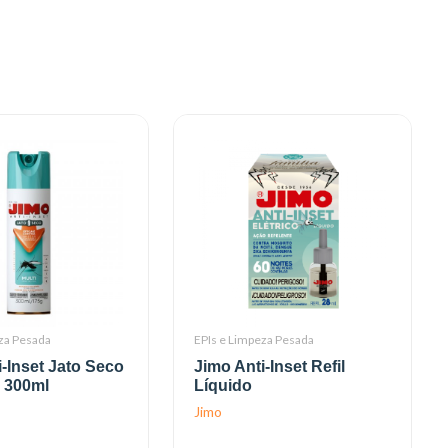
za Pesada
EPIs e Limpeza Pesada
i-Inset Jato Seco
Jimo Anti-Inset Refil
 300ml
Líquido
Jimo