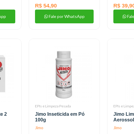
R$ 54,90
R$ 39,9
App
Fale por WhatsApp
Fal
EPIs e Limpeza Pesada
EPIs e Limpe
e 2
Jimo Inseticida em Pó
Jimo Lim
100g
Aerossol
Jimo
Jimo