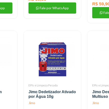
R$ 59,9
App
Fale por WhatsApp
Fal
EPIs e Limpeza Pesada
EPIs e Limpe
m
Jimo Dedetizador Ativado
Jimo De
por Água 10g
Multiuso
Jimo
Jimo