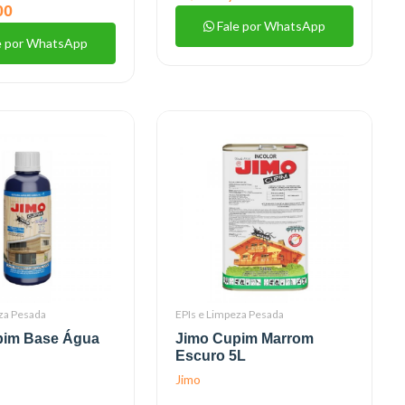
00
Fale por WhatsApp
e por WhatsApp
za Pesada
EPIs e Limpeza Pesada
pim Base Água
Jimo Cupim Marrom
Escuro 5L
Jimo