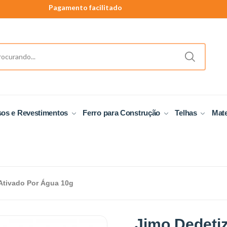
Pagamento facilitado
40 anos de tradição
Produtos a pronta entrega.
sos e Revestimentos
Ferro para Construção
Telhas
Mate
Ativado Por Água 10g
Jimo Dedetiz