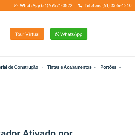
WhatsApp
(51) 99571-3822
Telefone
(51) 3386-1210
Tour Virtual
WhatsApp
rial de Construção
Tintas e Acabamentos
Portões
ador Ativado por