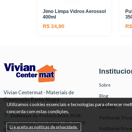
Jimo Limpa Vidros Aerossol
Pu
400ml
35
R$ 24,90
R$
Institucio
Sobre
Vivian Centermat - Materiais de
Blog
Construção Porto Alegre
Utilizamos cookies essenciais e tecnologias para oferecer me
Contato
concorda com estas condições.
Endereço:
Av. Protásio Alves, 9028 -
Política de Troc
Morro Santana, Porto Alegre - RS, 91260-
Li e aceito as políticas de privacidade.
Política de Priv
000.