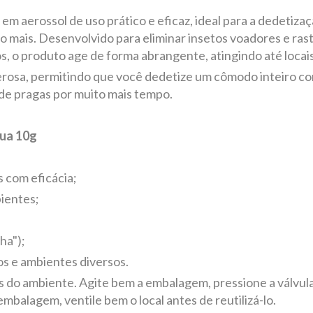
 em aerossol de uso prático e eficaz, ideal para a dedetiz
ito mais. Desenvolvido para eliminar insetos voadores e ras
, o produto age de forma abrangente, atingindo até locais 
rosa, permitindo que você dedetize um cômodo inteiro co
de pragas por muito mais tempo.
gua 10g
s com eficácia;
bientes;
ha");
os e ambientes diversos.
 do ambiente. Agite bem a embalagem, pressione a válvula 
mbalagem, ventile bem o local antes de reutilizá-lo.