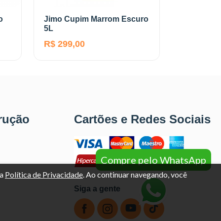
o
Jimo Cupim Marrom Escuro
5L
R$ 299,00
rução
Cartões e Redes Sociais
Compre pelo WhatsApp
sa
Política de Privacidade
. Ao continuar navegando, você
Siga a gente