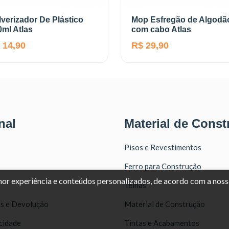
lverizador De Plástico
Mop Esfregão de Algodã
0ml Atlas
com cabo Atlas
 14,90
R$ 29,90
nal
Material de Const
Pisos e Revestimentos
Ferro para Construção
lhor experiência e conteúdos personalizados, de acordo com a nos
Telhas
as e Devolução
Material de Construção
acidade
Tintas e Acabamentos