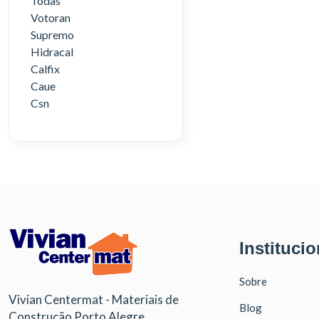
Todas
Votoran
Supremo
Hidracal
Calfix
Caue
Csn
Institucio
Sobre
Vivian Centermat - Materiais de
Blog
Construção Porto Alegre