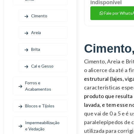
Indisponível
Fale por Whats
Cimento
Areia
Cimento,
Brita
Cimento, Areia e Bri
Cal e Gesso
o alicerce da até a f
estrutural (lajes, v
Forros e
características espe
Acabamentos
produto que resulta d
lavada, e tem esse n
Blocos e Tijolos
que vai de 0 a 5 e é
paralelepípedos de c
Impermeabilização
e Vedação
utilizada para corrig