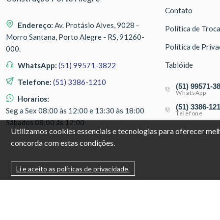
Contato
Endereço:
Av. Protásio Alves, 9028 -
Política de Troc
Morro Santana, Porto Alegre - RS, 91260-
Política de Priv
000.
Tablóide
WhatsApp:
(51) 99571-3822
Telefone:
(51) 3386-1210
(51) 99571-3
WhatsApp
Horarios:
(51) 3386-12
Seg a Sex 08:00 às 12:00 e 13:30 às 18:00
Telefone
Sábados 08:00 ás 12:00
Utilizamos cookies essenciais e tecnologias para oferecer me
concorda com estas condições.
Li e aceito as políticas de privacidade.
© Copyright 2026. DIVIA Marketing Digital. Todos os Direitos