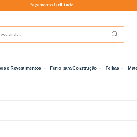
Pagamento facilitado
40 anos de tradição
Produtos a pronta entrega.
sos e Revestimentos
Ferro para Construção
Telhas
Mate