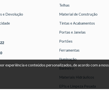
Telhas
as e Devolução
Material de Construção
acidade
Tintas e Acabamentos
Portas e Janelas
Portões
822
Ferramentas
10
Iluminação
lhor experiência e conteúdos personalizados, de acordo com a nos
Banheiro
Materiais Hidráulicos
EPIs e Limpeza Pesada
 Reservados