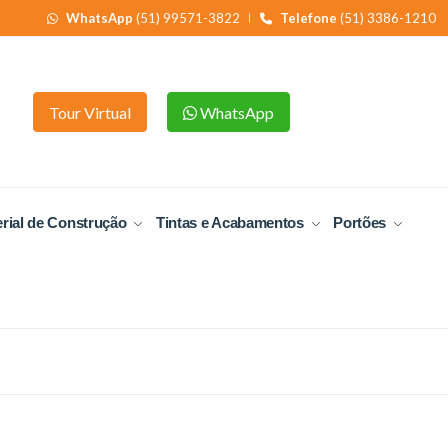
WhatsApp
(51) 99571-3822
Telefone
(51) 3386-1210
Tour Virtual
WhatsApp
rial de Construção
Tintas e Acabamentos
Portões