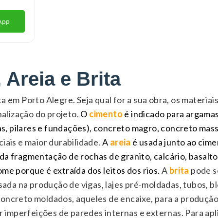
App
 Areia e Brita
ta em Porto Alegre. Seja qual for a sua obra, os materiai
inalização do projeto.
O
cimento
é indicado para argama
igas, pilares e fundações), concreto magro, concreto ma
ciais e maior durabilidade.
A
areia
é usada junto ao cime
a fragmentação de rochas de granito, calcário, basalto e 
ome porque é extraída dos leitos dos rios.
A
brita
pode se
 usada na produção de vigas, lajes pré-moldadas, tubos,
oncreto moldados, aqueles de encaixe, para a produção 
ir imperfeições de paredes internas e externas. Para apli