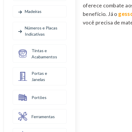
oferece combate aos
Madeiras
benefício. Já o
gesso
você precisa de mater
Números e Placas
Indicativas
Tintas e
Acabamentos
Portas e
Janelas
Portões
Ferramentas