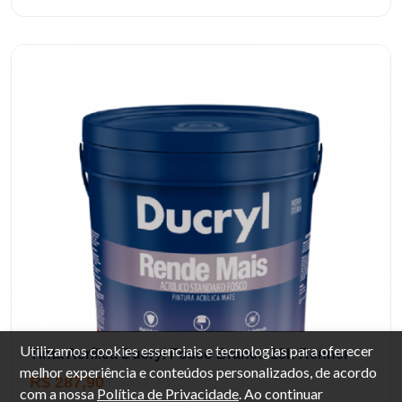
Utilizamos cookies essenciais e tecnologias para oferecer
Tinta Acrílica Ducryl Fosco Branco 18L Renner
melhor experiência e conteúdos personalizados, de acordo
R$ 287,90
com a nossa
Política de Privacidade
. Ao continuar