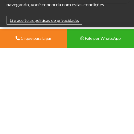
navegando, você concorda com estas condições.
Li e aceito as políticas de privacidade.
Clique para Ligar
Fale por WhatsApp
Institucional
Sobre
Vivian Centermat -
Materiais de Construção
Blog
Porto Alegre
Contato
Av. Protásio Alves, 9028 -
Política de Trocas e Devolução
Morro Santana, Porto Alegre -
Política de Privacidade
RS, 91260-000.
Tablóide
(51) 99571-3822
(51) 3386-1210