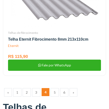
Telhas de fibrocimento
Telha Eternit Fibrocimento 8mm 213x110cm
Eternit
R$ 115,90
Fale por WhatsApp
4
«
1
2
3
5
6
»
Telhas de