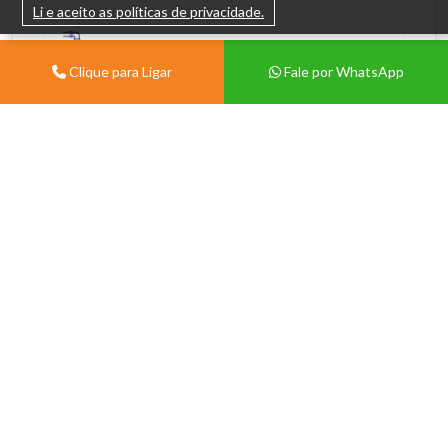
Li e aceito as políticas de privacidade.
Materiais Hidráulicos
Clique para Ligar
Fale por WhatsApp
EPIs e Limpeza Pesada
Marcas
Todas
Eternit
Brasilit
Multilit
Imbralit