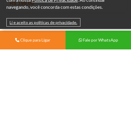
R$ 199,00
navegando, você concorda com estas condições.
Li e aceito as políticas de privacidade.
Clique para Ligar
Fale por WhatsApp
Institucional
Sobre
Vivian Centermat -
Materiais de Construção
Blog
Porto Alegre
Contato
Av. Protásio Alves, 9028 -
Política de Trocas e Devolução
Morro Santana, Porto Alegre -
Política de Privacidade
RS, 91260-000.
Tablóide
(51) 99571-3822