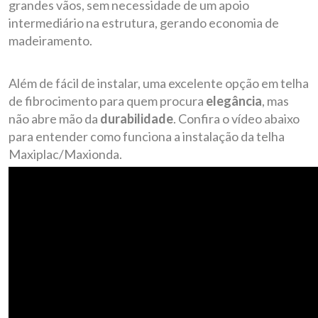
grandes vãos, sem necessidade de um apoio
intermediário na estrutura, gerando economia de
madeiramento.
Além de fácil de instalar, uma excelente opção em telha
de fibrocimento para quem procura
elegância
, mas
não abre mão da
durabilidade
. Confira o vídeo abaixo
para entender como funciona a instalação da telha
Maxiplac/Maxionda.