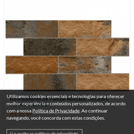
Utilizamos cookies essenciais e tecnologias para oferecer
Revestimento de Parede Montatto Cortem C
melhor experiência e conteúdos personalizados, de acordo
31x54cm Savane
com a nossa
Política de Privacidade
. Ao continuar
R$ 35,90
navegando, você concorda com estas condições.
Li e aceito as políticas de privacidade.