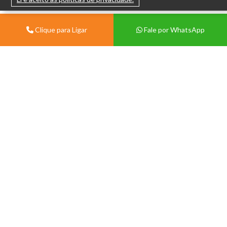
Clique para Ligar
Fale por WhatsApp
Institucional
Sobre
Vivian Centermat -
Materiais de Construção
Blog
Porto Alegre
Contato
Av. Protásio Alves, 9028 -
Política de Trocas e Devolução
Morro Santana, Porto Alegre -
Política de Privacidade
RS, 91260-000.
Tablóide
(51) 99571-3822
(51) 3386-1210
Seg a Sex 08:00 às 12:00 e