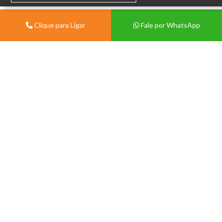
Clique para Ligar
Fale por WhatsApp
Institucional
Sobre
Vivian Centermat -
Materiais de Construção
Blog
Porto Alegre
Contato
Av. Protásio Alves, 9028 -
Política de Trocas e Devolução
Morro Santana, Porto Alegre -
Política de Privacidade
RS, 91260-000.
Tablóide
(51) 99571-3822
(51) 3386-1210
Seg a Sex 08:00 às 12:00 e