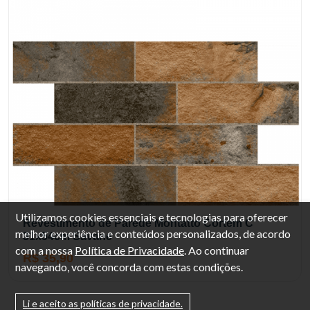
Utilizamos cookies essenciais e tecnologias para oferecer
Revestimento de Parede Montatto Cortem C
melhor experiência e conteúdos personalizados, de acordo
31x54cm Savane
com a nossa
Política de Privacidade
. Ao continuar
R$ 35,90
navegando, você concorda com estas condições.
Li e aceito as políticas de privacidade.