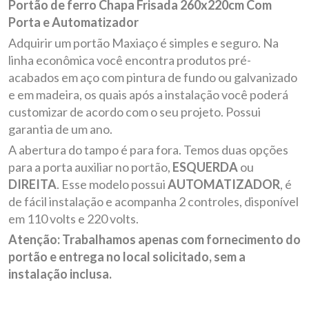
Portão de ferro Chapa Frisada 260x220cm Com
Porta e Automatizador
Adquirir um portão Maxiaço é simples e seguro. Na
linha econômica você encontra produtos pré-
acabados em aço com pintura de fundo ou galvanizado
e em madeira, os quais após a instalação você poderá
customizar de acordo com o seu projeto. Possui
garantia de um ano.
A abertura do tampo é para fora. Temos duas opções
para a porta auxiliar no portão,
ESQUERDA
ou
DIREITA
. Esse modelo possui
AUTOMATIZADOR
, é
de fácil instalação e acompanha 2 controles, disponível
em 110 volts e 220 volts.
Atenção: Trabalhamos apenas com fornecimento do
portão e entrega no local solicitado, sem a
instalação inclusa.