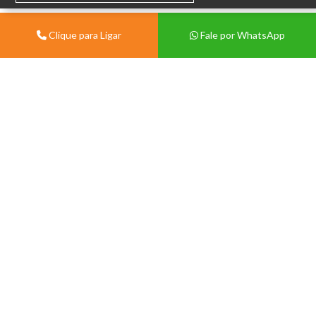
Clique para Ligar
Fale por WhatsApp
Institucional
Sobre
Vivian Centermat -
Materiais de Construção
Blog
Porto Alegre
Contato
Av. Protásio Alves, 9028 -
Política de Trocas e Devolução
Morro Santana, Porto Alegre -
Política de Privacidade
RS, 91260-000.
Tablóide
(51) 99571-3822
(51) 3386-1210
Seg a Sex 08:00 às 12:00 e