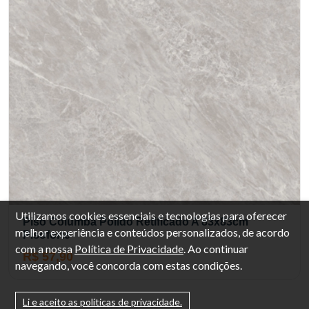
Utilizamos cookies essenciais e tecnologias para oferecer
Piso Columba Polido Retificado A 83x83cm
melhor experiência e conteúdos personalizados, de acordo
Pisoforte
com a nossa
Política de Privacidade
. Ao continuar
R$ 57,90
navegando, você concorda com estas condições.
Li e aceito as políticas de privacidade.