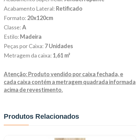
Acabamento Lateral:
Retificado
Formato:
20x120cm
Classe:
A
Estilo:
Madeira
Peças por Caixa:
7 Unidades
Metragem da caixa:
1,61 m²
Atenção: Produto vendido por caixa fechada, e
cada caixa contém a metragem quadrada informada
acima de revestimento.
Produtos Relacionados