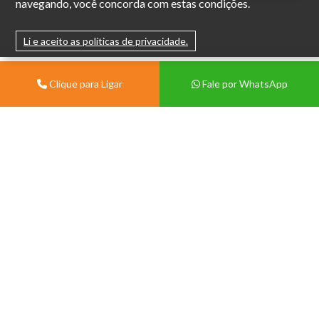
navegando, você concorda com estas condições.
Li e aceito as políticas de privacidade.
Clique para Ligar
Fale por WhatsApp
Institucional
Sobre
Vivian Centermat -
Materiais de Construção
Blog
Porto Alegre
Contato
Av. Protásio Alves, 9028 -
Política de Trocas e Devolução
Morro Santana, Porto Alegre -
Política de Privacidade
RS, 91260-000.
Tablóide
(51) 99571-3822
(51) 3386-1210