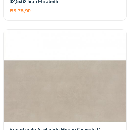
62,5x62,5cm Elizabeth
R$ 76,90
Porcelanato Acetinado Munari Cimento C