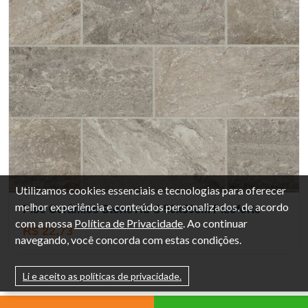
Utilizamos cookies essenciais e tecnologias para oferecer
melhor experiência e conteúdos personalizados, de acordo
Piso Cerâmico Stone Ad C 50x50cm Pisoforte
com a nossa
Política de Privacidade
. Ao continuar
R$ 22,73
navegando, você concorda com estas condições.
Li e aceito as políticas de privacidade.