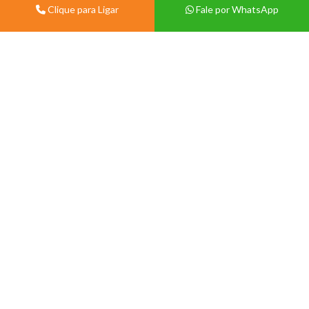
Clique para Ligar
Fale por WhatsApp
Institucional
Sobre
Vivian Centermat -
Materiais de Construção
Blog
Porto Alegre
Contato
Av. Protásio Alves, 9028 -
Política de Trocas e Devolução
Morro Santana, Porto Alegre -
Política de Privacidade
RS, 91260-000.
Tablóide
(51) 99571-3822
(51) 3386-1210
Seg a Sex 08:00 às 12:00 e
13:30 às 18:00