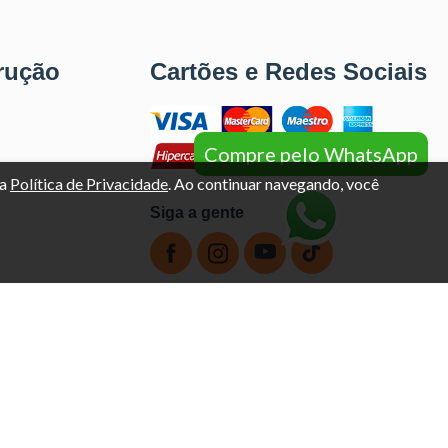
rução
Cartões e Redes Sociais
Compre pelo WhatsApp
sa
Política de Privacidade
. Ao continuar navegando, você
Siga a gente