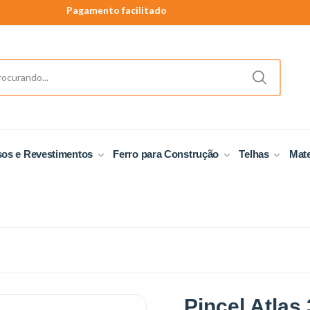
Pagamento facilitado
40 anos de tradição
Produtos a pronta entrega.
sos e Revestimentos
Ferro para Construção
Telhas
Mate
Pincel Atlas