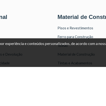
nal
Material de Const
Pisos e Revestimentos
Ferro para Construção
lhor experiência e conteúdos personalizados, de acordo com a nos
Telhas
as e Devolução
Material de Construção
acidade
Tintas e Acabamentos
Portas e Janelas
Portões
822
Ferramentas
10
Iluminação