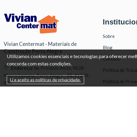
Institucio
Sobre
Vivian Centermat - Materiais de
Blog
Construção Porto Alegre
Utilizamos cookies essenciais e tecnologias para oferecer me
Contato
concorda com estas condições.
Endereço:
Av. Protásio Alves, 9028 -
Política de Troc
Morro Santana, Porto Alegre - RS, 91260-
Li e aceito as políticas de privacidade.
Política de Priv
000.
Tablóide
WhatsApp:
(51) 99571-3822
Telefone:
(51) 3386-1210
(51) 99571-3
WhatsApp
Horarios:
(51) 3386-12
Seg a Sex 08:00 às 12:00 e 13:30 às 18:00
Telefone
Sábados 08:00 ás 12:00