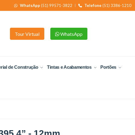
WhatsApp
(51) 99571-3822
Telefone
(51) 3386-1210
Tour Virtual
WhatsApp
rial de Construção
Tintas e Acabamentos
Portões
 395 4” - 12mm