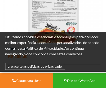
Utilizamos cookies essenciais e tecnologias para oferecer
melhor experiência e conteúdos personalizados, de acordo
com a nossa
Política de Privacidade
. Ao continuar
Jimo Cupim 5L
navegando, você concorda com estas condições.
R$ 299,00
Li e aceito as políticas de privacidade.
Clique para Ligar
Fale por WhatsApp
Institucional