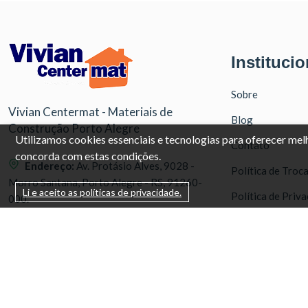
Institucio
Sobre
Vivian Centermat - Materiais de
Blog
Construção Porto Alegre
Utilizamos cookies essenciais e tecnologias para oferecer me
Contato
concorda com estas condições.
Endereço:
Av. Protásio Alves, 9028 -
Política de Troc
Morro Santana, Porto Alegre - RS, 91260-
Li e aceito as políticas de privacidade.
Política de Priv
000.
Tablóide
WhatsApp:
(51) 99571-3822
Telefone:
(51) 3386-1210
(51) 99571-3
WhatsApp
Horarios:
(51) 3386-12
Seg a Sex 08:00 às 12:00 e 13:30 às 18:00
Telefone
Sábados 08:00 ás 12:00