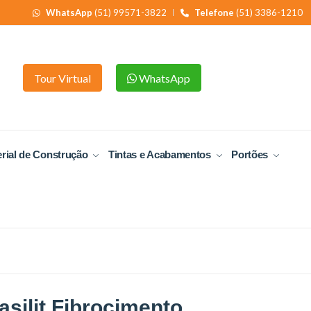
WhatsApp
(51) 99571-3822
Telefone
(51) 3386-1210
Tour Virtual
WhatsApp
rial de Construção
Tintas e Acabamentos
Portões
silit Fibrocimento