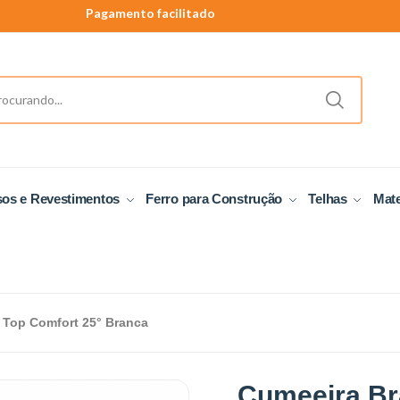
Pagamento facilitado
40 anos de tradição
Produtos a pronta entrega.
sos e Revestimentos
Ferro para Construção
Telhas
Mate
o Top Comfort 25° Branca
Cumeeira Bra