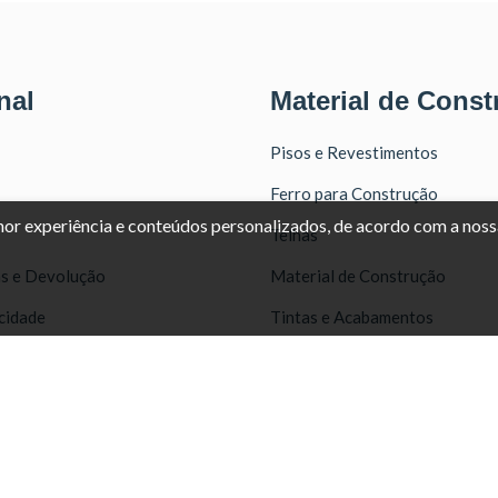
nal
Material de Const
Pisos e Revestimentos
Ferro para Construção
lhor experiência e conteúdos personalizados, de acordo com a nos
Telhas
as e Devolução
Material de Construção
acidade
Tintas e Acabamentos
Portas e Janelas
Portões
822
Ferramentas
10
Iluminação