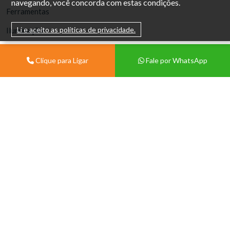
navegando, você concorda com estas condições.
Ferramentas
Li e aceito as políticas de privacidade.
Iluminação
Banheiro
Clique para Ligar
Fale por WhatsApp
Materiais Hidráulicos
EPIs e Limpeza Pesada
© Copyright 2026. DIVIA Marketing Digital. Todos os
Direitos Reservados