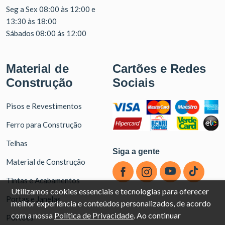
Seg a Sex 08:00 às 12:00 e
13:30 às 18:00
Sábados 08:00 ás 12:00
Material de
Cartões e Redes
Construção
Sociais
Pisos e Revestimentos
Ferro para Construção
Telhas
Siga a gente
Material de Construção
Tintas e Acabamentos
Utilizamos cookies essenciais e tecnologias para oferecer
Portas e Janelas
melhor experiência e conteúdos personalizados, de acordo
com a nossa
Política de Privacidade
. Ao continuar
Portões