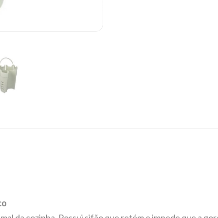
co
al da cozinha. Possui sifão que retém e impede que a gor