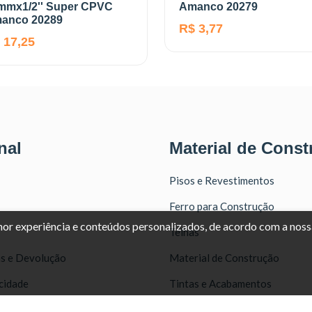
mmx1/2'' Super CPVC
Amanco 20279
anco 20289
R$ 3,77
 17,25
nal
Material de Const
Pisos e Revestimentos
Ferro para Construção
lhor experiência e conteúdos personalizados, de acordo com a nos
Telhas
as e Devolução
Material de Construção
acidade
Tintas e Acabamentos
Portas e Janelas