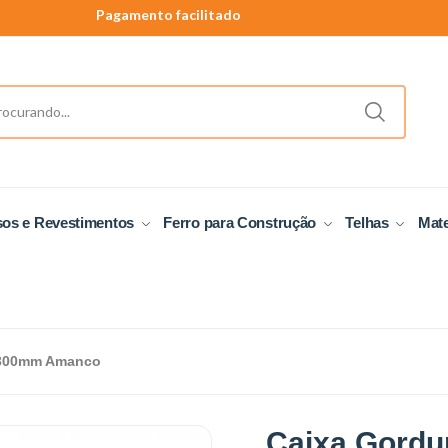
Pagamento facilitado
40 anos de tradição
Produtos a pronta entrega.
sos e Revestimentos
Ferro para Construção
Telhas
Mate
 300mm Amanco
Caixa Gord