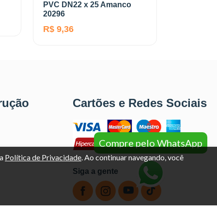
PVC DN22 x 25 Amanco
20296
R$ 9,36
rução
Cartões e Redes Sociais
Compre pelo WhatsApp
sa
Política de Privacidade
. Ao continuar navegando, você
Siga a gente