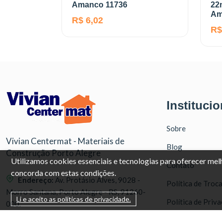
Amanco 11736
22
Am
R$ 6,02
R$
Institucio
Sobre
Vivian Centermat - Materiais de
Blog
Construção Porto Alegre
Utilizamos cookies essenciais e tecnologias para oferecer me
Contato
concorda com estas condições.
Endereço:
Av. Protásio Alves, 9028 -
Política de Troc
Morro Santana, Porto Alegre - RS, 91260-
Li e aceito as políticas de privacidade.
Política de Priv
000.
Tablóide
WhatsApp:
(51) 99571-3822