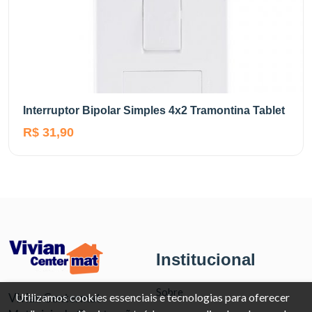
Interruptor Bipolar Simples 4x2 Tramontina Tablet
R$ 31,90
Institucional
Sobre
Vivian Centermat -
Utilizamos cookies essenciais e tecnologias para oferecer